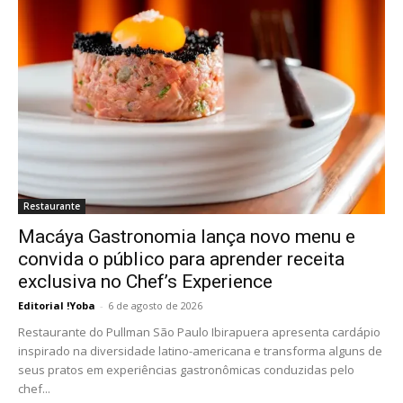
Restaurante
Macáya Gastronomia lança novo menu e
convida o público para aprender receita
exclusiva no Chef’s Experience
Editorial !Yoba
-
6 de agosto de 2026
Restaurante do Pullman São Paulo Ibirapuera apresenta cardápio
inspirado na diversidade latino-americana e transforma alguns de
seus pratos em experiências gastronômicas conduzidas pelo
chef...