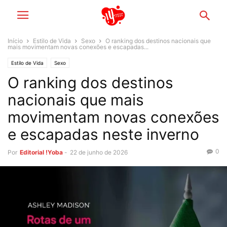
Início
Estilo de Vida
Sexo
O ranking dos destinos nacionais que
mais movimentam novas conexões e escapadas...
Estilo de Vida
Sexo
O ranking dos destinos
nacionais que mais
movimentam novas conexões
e escapadas neste inverno
0
Por
Editorial !Yoba
-
22 de junho de 2026