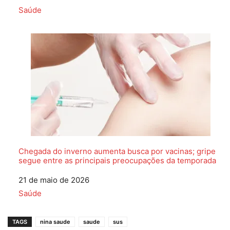
Em relação a
Saúde
Chegada do inverno aumenta busca por vacinas; gripe
segue entre as principais preocupações da temporada
Data
21 de maio de 2026
Em relação a
Saúde
TAGS
nina saude
saude
sus