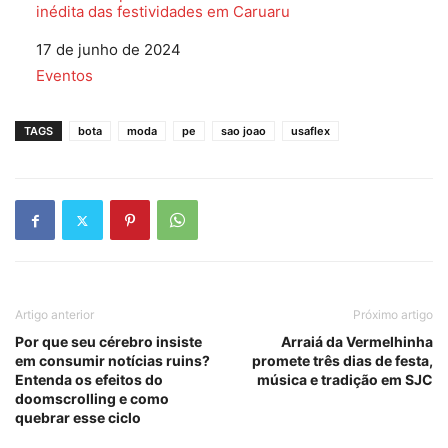
inédita das festividades em Caruaru
Data
17 de junho de 2024
Em relação a
Eventos
TAGS
bota
moda
pe
sao joao
usaflex
Artigo anterior
Próximo artigo
Por que seu cérebro insiste
Arraiá da Vermelhinha
em consumir notícias ruins?
promete três dias de festa,
Entenda os efeitos do
música e tradição em SJC
doomscrolling e como
quebrar esse ciclo