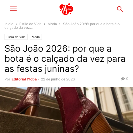
Início
Estilo de Vida
Moda
São João 2026: por que a bota é o
calçado da vez...
Estilo de Vida
Moda
São João 2026: por que a
bota é o calçado da vez para
as festas juninas?
0
Por
Editorial !Yoba
-
22 de junho de 2026