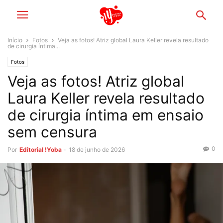
Início
Fotos
Veja as fotos! Atriz global Laura Keller revela resultado
de cirurgia íntima...
Fotos
Veja as fotos! Atriz global
Laura Keller revela resultado
de cirurgia íntima em ensaio
sem censura
0
Por
Editorial !Yoba
-
18 de junho de 2026