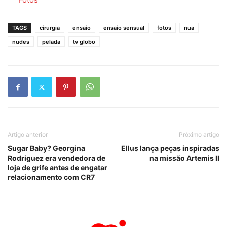
TAGS
cirurgia
ensaio
ensaio sensual
fotos
nua
nudes
pelada
tv globo
Artigo anterior
Próximo artigo
Sugar Baby? Georgina
Ellus lança peças inspiradas
Rodriguez era vendedora de
na missão Artemis II
loja de grife antes de engatar
relacionamento com CR7