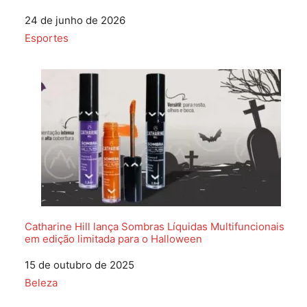
Data
24 de junho de 2026
Em relação a
Esportes
Catharine Hill lança Sombras Líquidas Multifuncionais
em edição limitada para o Halloween
Data
15 de outubro de 2025
Em relação a
Beleza