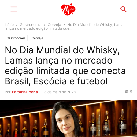
Início
Gastronomia
Cerveja
No Dia Mundial do Whisky, Lamas
lança no mercado edição limitada que...
Gastronomia
Cerveja
No Dia Mundial do Whisky,
Lamas lança no mercado
edição limitada que conecta
Brasil, Escócia e futebol
0
Por
Editorial !Yoba
-
13 de maio de 2026