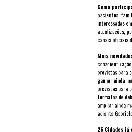
Como particip
pacientes, famil
interessadas em
atualizações, p
canais oficiai
Mais novidade
conscientização
previstas para 
ganhar ainda mai
previstas para 
formatos de deb
ampliar ainda m
adianta Gabriela
26 Cidades já