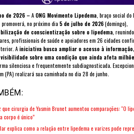
nho de 2026 –
A
ONG Movimento Lipedema
, braço social do 
, promoverá, no próximo dia
5 de julho de 2026
(domingo),
bilização de conscientização sobre o lipedema
, reunind
iares, profissionais de saúde e apoiadores em 26 cidades conf
xterior. A
iniciativa busca ampliar o acesso à informação
visibilidade sobre uma condição que ainda afeta milhõ
rma silenciosa e frequentemente subdiagnosticada. Excepcio
m (PA) realizará sua caminhada no dia 28 de junho.
MBÉM:
iz que cirurgia de Yasmin Brunet aumentou comparações: “O li
a corpo é único”
lar explica como a relação entre lipedema e varizes pode repr