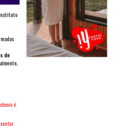
Instituto
o
irmadas
,
es de
nalmente,
pedema é
esentar