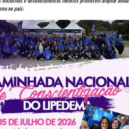
 iniciativas e desdobramentos inéditos prometem ampliar ainda
ema no país;