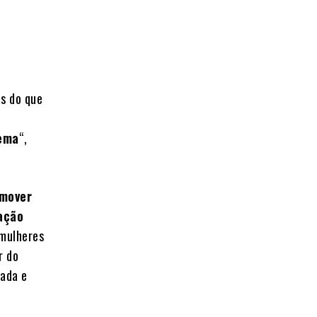
s do que
dema
“,
mover
zação
 mulheres
r do
hada e