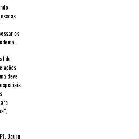
indo
 pessoas
r
cessar os
pedema.
al de
e ações
ema deve
 especiais
os
para
ma”,
P), Bauru