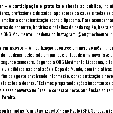
ar –
A
participação é gratuita e aberta ao público,
inclu
iares, profissionais de saúde, apoiadores da causa e todas as
 ampliar a conscientização sobre o lipedema. Para acompanha
ontos de encontro, horários e detalhes de cada região, basta a
s da ONG Movimento Lipedema no Instagram: @ongmovimentoli
s em agosto
– A mobilização acontece em meio ao mês mundi
 do lipedema, celebrado em junho, e antecede uma nova fase d
o segundo semestre. Segundo a ONG Movimento Lipedema, o t
s visibilidade nacional após a Copa do Mundo, com iniciativas
o fim de agosto envolvendo informação, conscientização e nov
ate sobre a doença. “Estamos preparando ações importantes 
ais essa conversa no Brasil e conectar novas audiências ao te
 Pereira.
 confirmadas (em atualização):
São Paulo (SP), Sorocaba (S