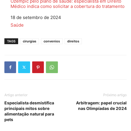
Ozempic pelo plano de saúde: especialista em Direito
Médico indica como solicitar a cobertura do tratamento
Data
18 de setembro de 2024
Em relação a
Saúde
TAGS
cirurgias
convenios
direitos
Artigo anterior
Próximo artigo
Especialista desmistifica
Arbitragem: papel crucial
principais mitos sobre
nas Olimpíadas de 2024
alimentação natural para
pets