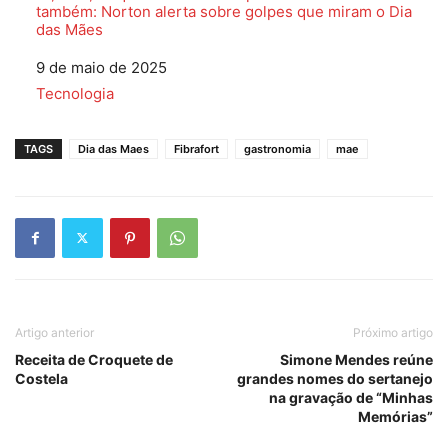
também: Norton alerta sobre golpes que miram o Dia
das Mães
Data
9 de maio de 2025
Em relação a
Tecnologia
TAGS
Dia das Maes
Fibrafort
gastronomia
mae
Artigo anterior
Próximo artigo
Receita de Croquete de
Simone Mendes reúne
Costela
grandes nomes do sertanejo
na gravação de “Minhas
Memórias”