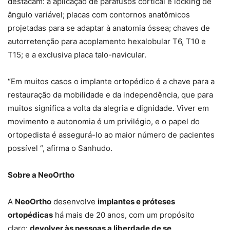
destacam: a aplicação de parafusos cortical e locking de
ângulo variável; placas com contornos anatômicos
projetadas para se adaptar à anatomia óssea; chaves de
autorretenção para acoplamento hexalobular T6, T10 e
T15; e a exclusiva placa talo-navicular.
“Em muitos casos o implante ortopédico é a chave para a
restauração da mobilidade e da independência, que para
muitos significa a volta da alegria e dignidade. Viver em
movimento e autonomia é um privilégio, e o papel do
ortopedista é assegurá-lo ao maior número de pacientes
possível “, afirma o Sanhudo.
Sobre a NeoOrtho
A
NeoOrtho
desenvolve
implantes e próteses
ortopédicas
há mais de 20 anos, com um propósito
claro:
devolver às pessoas a liberdade de se