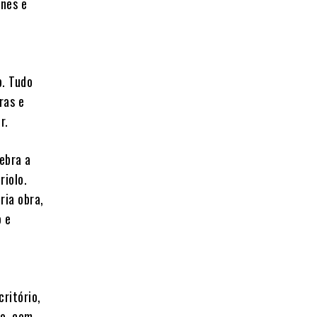
ones e
p. Tudo
ras e
r.
lebra a
riolo.
ria obra,
o e
ritório,
to, com