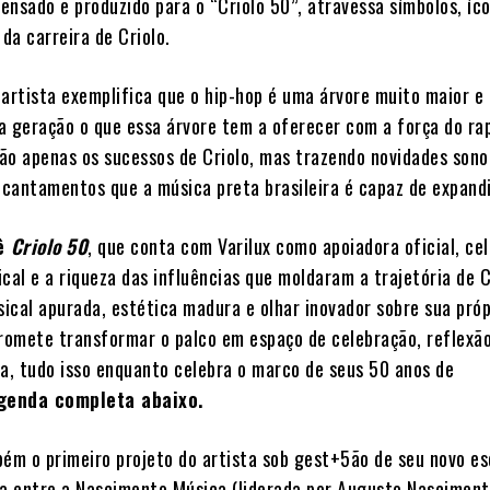
ensado e produzido para o “Criolo 50”, atravessa símbolos, íc
 da carreira de Criolo.
iartista exemplifica que o hip-hop é uma árvore muito maior e
a geração o que essa árvore tem a oferecer com a força do ra
 não apenas os sucessos de Criolo, mas trazendo novidades sono
cantamentos que a música preta brasileira é capaz de expandi
nê
Criolo 50
, que conta com Varilux como apoiadora oficial, ce
cal e a riqueza das influências que moldaram a trajetória de C
ical apurada, estética madura e olhar inovador sobre sua próp
promete transformar o palco em espaço de celebração, reflexã
va, tudo isso enquanto celebra o marco de seus 50 anos de
genda completa abaixo.
ém o primeiro projeto do artista sob gest+5ão de seu novo esc
ia entre a Nascimento Música (liderada por Augusto Nascimen