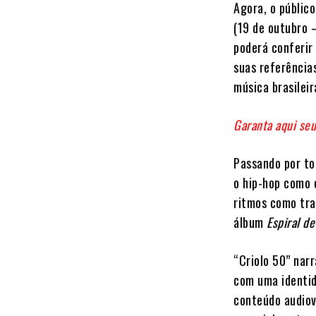
Agora, o públic
(19 de outubro 
poderá conferir
suas referência
música brasilei
Garanta aqui seu
Passando por to
o hip-hop como 
ritmos como tra
álbum
Espiral de
“Criolo 50” narr
com uma identid
conteúdo audiov