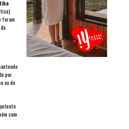
tiba
tica)
e foram
 da
mantendo
do por
mo os do
 potente
mbém com