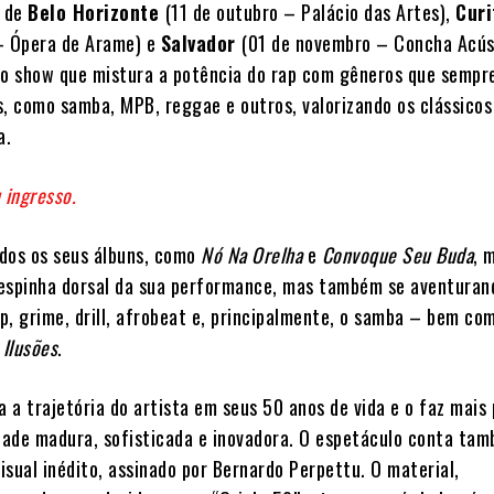
o de
Belo Horizonte
(11 de outubro – Palácio das Artes),
Curi
– Ópera de Arame) e
Salvador
(01 de novembro – Concha Acús
 o show que mistura a potência do rap com gêneros que sempr
s, como samba, MPB, reggae e outros, valorizando os clássicos
ra.
 ingresso.
dos os seus álbuns, como
Nó Na Orelha
e
Convoque Seu Buda
, 
espinha dorsal da sua performance, mas também se aventuran
p, grime, drill, afrobeat e, principalmente, o samba – bem co
 Ilusões
.
a a trajetória do artista em seus 50 anos de vida e o faz mais
ade madura, sofisticada e inovadora. O espetáculo conta ta
isual inédito, assinado por Bernardo Perpettu. O material,