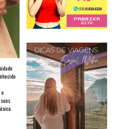
rsidade
onhecido
 e
 suas
música