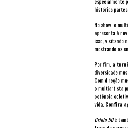
especialmente p
histórias partes
No show, o mult
apresenta à nov
isso, visitando
mostrando os en
Por fim,
a tur
diversidade musi
Com direção mus
o multiartista 
potência coleti
vida.
Confira a
Criolo 50
é tamb
fruto da parcer