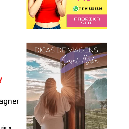
!
Wagner
ssiona