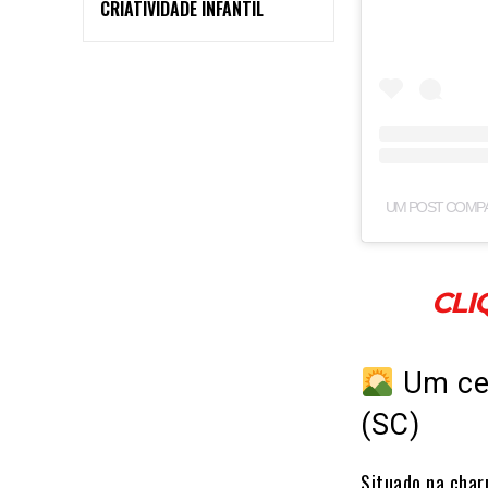
CRIATIVIDADE INFANTIL
UM POST COMPA
CLI
Um cen
(SC)
Situado na char