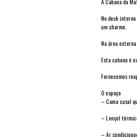
A Cabana da Mat
No deck interno
um charme.
Na área externa
Esta cabana é ex
Fornecemos roup
O espaço
– Cama casal q
– Lençol térmic
– Ar condiciona