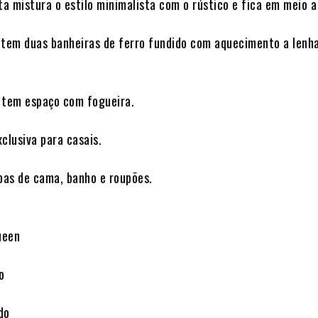
a mistura o estilo minimalista com o rústico e fica em meio a
 tem duas banheiras de ferro fundido com aquecimento a lenh
 tem espaço com fogueira.
clusiva para casais.
as de cama, banho e roupões.
ueen
o
do