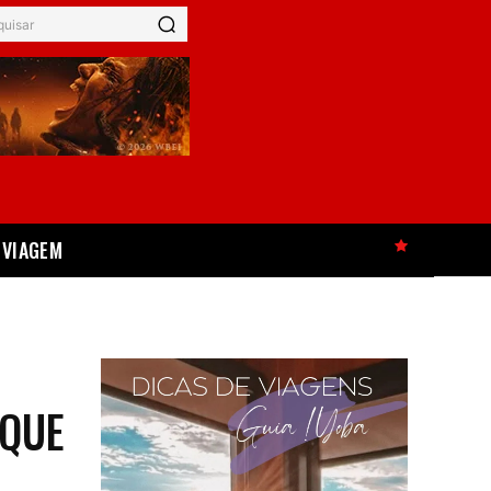
quisar
VIAGEM
HOT
 QUE