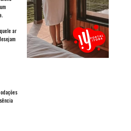
 um
a.
quele ar
 desejam
modações
sência