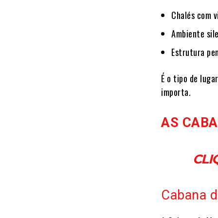
Chalés com v
Ambiente sil
Estrutura pe
É o tipo de luga
importa.
AS CAB
CLI
Cabana d