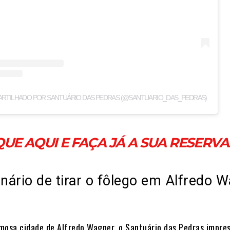
RTILHADO POR SANTUÁRIO DAS PEDRAS (@SANTUARIO_DAS_PEDRAS)
QUE AQUI E FAÇA JÁ A SUA RESERVA
ário de tirar o fôlego em Alfredo 
mosa cidade de Alfredo Wagner, o Santuário das Pedras impre