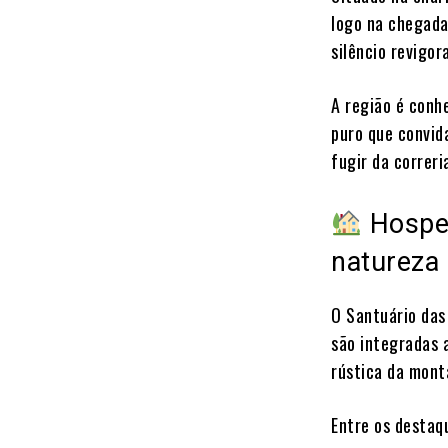
logo na chegada
silêncio revigo
A região é conh
puro que convida
fugir da correri
Hospe
natureza
O Santuário das
são integradas 
rústica da mont
Entre os destaq