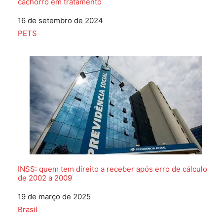
cachorro em tratamento
Data
16 de setembro de 2024
Em relação a
PETS
INSS: quem tem direito a receber após erro de cálculo
de 2002 a 2009
Data
19 de março de 2025
Em relação a
Brasil