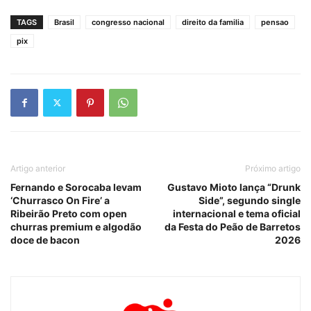
TAGS
Brasil
congresso nacional
direito da familia
pensao
pix
Artigo anterior
Próximo artigo
Fernando e Sorocaba levam
Gustavo Mioto lança “Drunk
‘Churrasco On Fire’ a
Side”, segundo single
Ribeirão Preto com open
internacional e tema oficial
churras premium e algodão
da Festa do Peão de Barretos
doce de bacon
2026