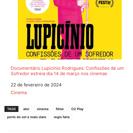
Documentário Lupicínio Rodrigues: Confissões de um
Sofredor estreia dia 14 de março nos cinemas
Data
22 de fevereiro de 2024
Em relação a
Cinema
TAGS
ator
cinema
filme
O2 Play
perto do sol e mais claro
regis faria