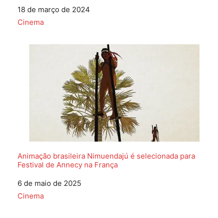
Data
18 de março de 2024
Em relação a
Cinema
Animação brasileira Nimuendajú é selecionada para
Festival de Annecy na França
Data
6 de maio de 2025
Em relação a
Cinema