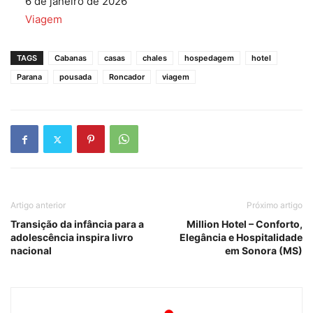
Data
6 de janeiro de 2026
Em relação a
Viagem
TAGS
Cabanas
casas
chales
hospedagem
hotel
Parana
pousada
Roncador
viagem
Artigo anterior
Próximo artigo
Transição da infância para a
Million Hotel – Conforto,
adolescência inspira livro
Elegância e Hospitalidade
nacional
em Sonora (MS)