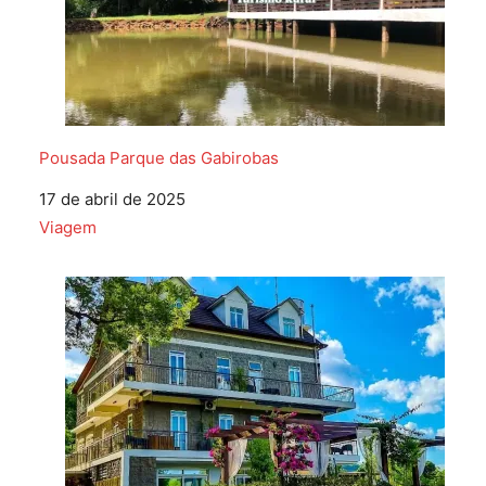
Pousada Parque das Gabirobas
Data
17 de abril de 2025
Em relação a
Viagem