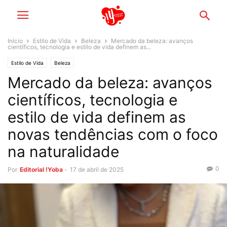
Início
Estilo de Vida
Beleza
Mercado da beleza: avanços
científicos, tecnologia e estilo de vida definem as...
Estilo de Vida
Beleza
Mercado da beleza: avanços
científicos, tecnologia e
estilo de vida definem as
novas tendências com o foco
na naturalidade
0
Por
Editorial !Yoba
-
17 de abril de 2025