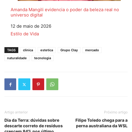
Amanda Mangili evidencia o poder da beleza real no
universo digital
Data
12 de maio de 2026
Em relação a
Estilo de Vida
TAGS
clinica
estetica
Grupo Clay
mercado
naturalidade
tecnologia
Artigo anterior
Próximo artigo
Dia da Terra: dúvidas sobre
Filipe Toledo chega para a
descarte correto de resíduos
perna australiana da WSL
crescem 84% nos último