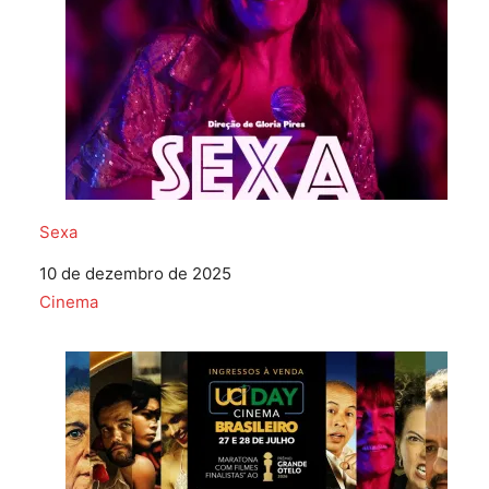
Sexa
Data
10 de dezembro de 2025
Em relação a
Cinema