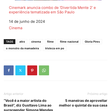
Cinemark anuncia combo de ‘Divertida Mente 2’ e
experiência tematizada em São Paulo
Data
14 de junho de 2024
Em relação a
Cinema
TAGS
atirz
cinema
filme
filme nacional
Gloria Pires
o monstro da mamadeira
tristeza em po
Artigo anterior
Próximo artigo
“Você é a maior artista do
5 maneiras de aproveitar
Brasil”, diz Gusttavo Lima ao
melhor o quintal da sua casa
surpreender Simone Mendes