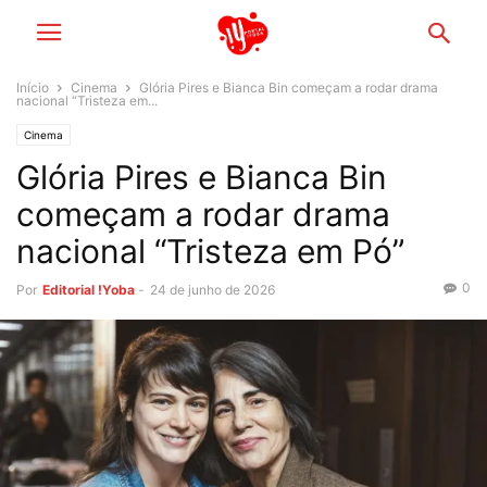
Início
Cinema
Glória Pires e Bianca Bin começam a rodar drama
nacional “Tristeza em...
Cinema
Glória Pires e Bianca Bin
começam a rodar drama
nacional “Tristeza em Pó”
0
Por
Editorial !Yoba
-
24 de junho de 2026