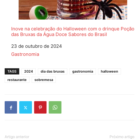
Inove na celebração do Halloween com o drinque Poção
das Bruxas da Água Doce Sabores do Brasil
Data
23 de outubro de 2024
Em relação a
Gastronomia
TAGS
2024
dia das bruxas
gastronomia
halloween
restaurante
sobremesa
Artigo anterior
Próximo artigo