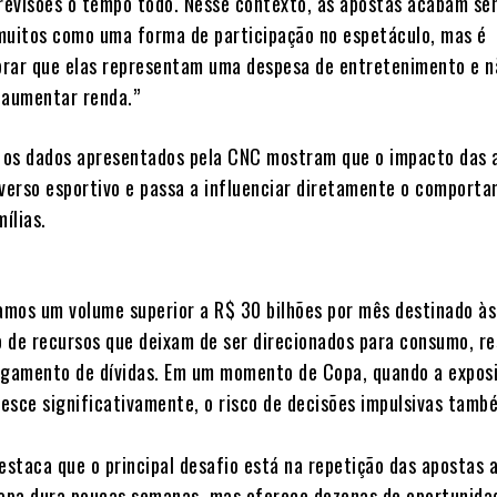
previsões o tempo todo. Nesse contexto, as apostas acabam se
muitos como uma forma de participação no espetáculo, mas é
rar que elas representam uma despesa de entretenimento e 
 aumentar renda.”
 os dados apresentados pela CNC mostram que o impacto das 
iverso esportivo e passa a influenciar diretamente o comport
ílias.
mos um volume superior a R$ 30 bilhões por mês destinado às
 de recursos que deixam de ser direcionados para consumo, re
agamento de dívidas. Em um momento de Copa, quando a expos
esce significativamente, o risco de decisões impulsivas tamb
estaca que o principal desafio está na repetição das apostas 
Copa dura poucas semanas, mas oferece dezenas de oportunida