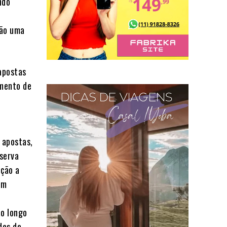
ndo
não uma
apostas
amento de
 apostas,
serva
ição a
ém
ao longo
des de