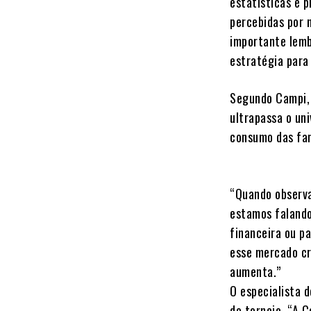
estatísticas e 
percebidas por 
importante lemb
estratégia para
Segundo Campi,
ultrapassa o un
consumo das fam
“Quando observa
estamos falando
financeira ou p
esse mercado cr
aumenta.”
O especialista d
do torneio. “A 