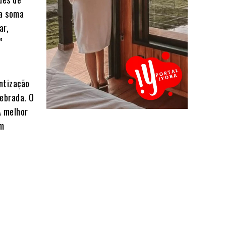
 a soma
ar,
”
ntização
lebrada. O
A melhor
em