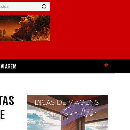
quisar
VIAGEM
HOT
TAS
E