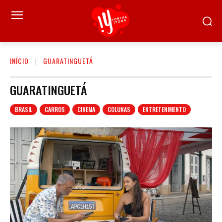
INÍCIO
GUARATINGUETÁ
GUARATINGUETÁ
BRASIL
CARROS
CINEMA
COLUNAS
ENTRETENIMENTO