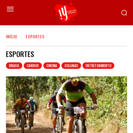
INÍCIO
ESPORTES
ESPORTES
BRASIL
CARROS
CINEMA
COLUNAS
ENTRETENIMENTO