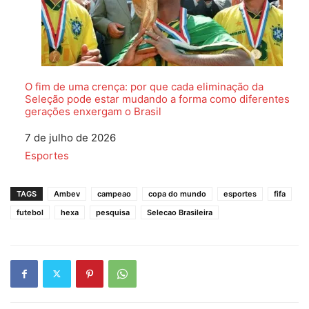
O fim de uma crença: por que cada eliminação da
Seleção pode estar mudando a forma como diferentes
gerações enxergam o Brasil
Data
7 de julho de 2026
Em relação a
Esportes
TAGS
Ambev
campeao
copa do mundo
esportes
fifa
futebol
hexa
pesquisa
Selecao Brasileira