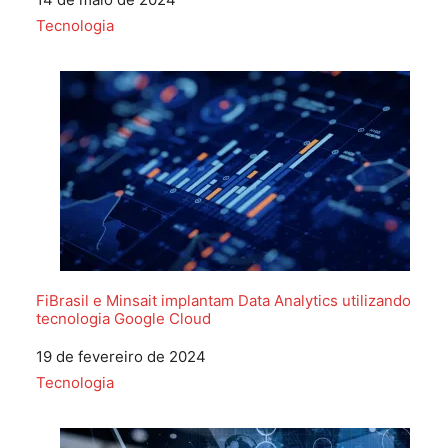
Em relação a
Tecnologia
FiBrasil e Minsait implantam Data Analytics utilizando
tecnologia Google Cloud
Data
19 de fevereiro de 2024
Em relação a
Tecnologia