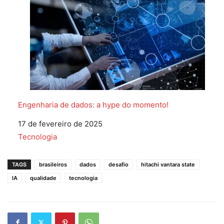
Engenharia de dados: a hype do momento!
Data
17 de fevereiro de 2025
Em relação a
Tecnologia
TAGS
brasileiros
dados
desafio
hitachi vantara state
IA
qualidade
tecnologia