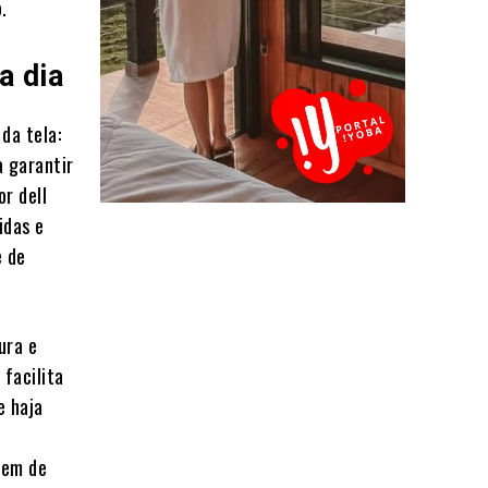
.
a dia
da tela:
a garantir
r dell
idas e
e de
ura e
 facilita
e haja
dem de