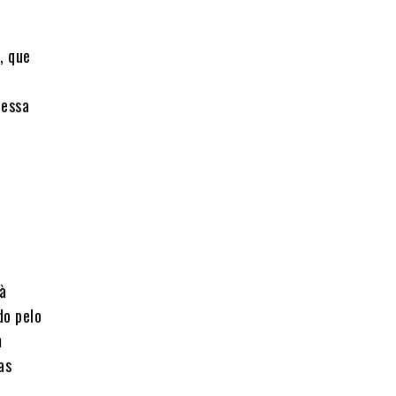
, que
 essa
à
do pelo
m
as