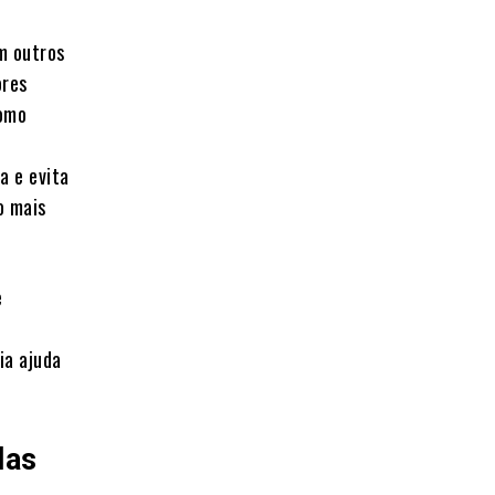
m outros
ores
como
a e evita
o mais
e
ia ajuda
das