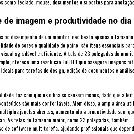
os como teclado, mouse, documentos e suportes para anotação
e de imagem e produtividade no dia 
 no desempenho de um monitor, não basta apenas o tamanho 
elidade de cores e qualidade do painel são itens essenciais par
visual agradável e eficiente. A tela de 23 polegadas do monito
mplo, oferece uma resolução Full HD que assegura imagens nít
 ideais para tarefas de design, edição de documentos e anális
ualidade faz com que os olhos se cansem menos, dado que a leit
conteúdos são mais confortáveis. Além disso, a ampla área útil
múltiplas janelas abertas, aumentando a produtividade sem qu
ção. As telas de tamanho maior, como 23 polegadas, também
uso de software multitarefa, ajudando profissionais que depen