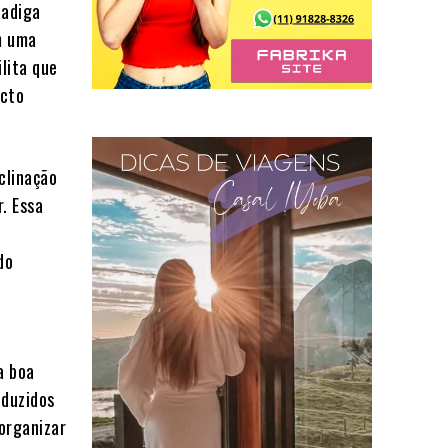
fadiga
m uma
lita que
acto
clinação
. Essa
do
a boa
eduzidos
organizar