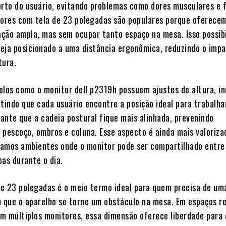
orto do usuário, evitando problemas como dores musculares e 
tores com tela de 23 polegadas são populares porque oferece
zação ampla, mas sem ocupar tanto espaço na mesa. Isso possibi
eja posicionado a uma distância ergonômica, reduzindo o imp
tura.
elos como o monitor dell p2319h possuem ajustes de altura, in
tindo que cada usuário encontre a posição ideal para trabalhar
rante que a cadeia postural fique mais alinhada, prevenindo
 pescoço, ombros e coluna. Esse aspecto é ainda mais valoriza
amos ambientes onde o monitor pode ser compartilhado entre
oas durante o dia.
 de 23 polegadas é o meio termo ideal para quem precisa de um
m que o aparelho se torne um obstáculo na mesa. Em espaços r
m múltiplos monitores, essa dimensão oferece liberdade para 