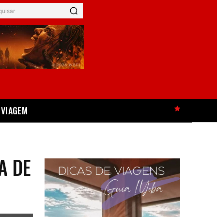
quisar
VIAGEM
HOT
A DE