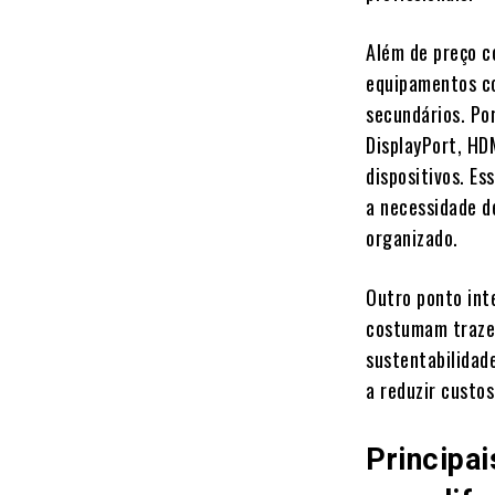
Além de preço c
equipamentos co
secundários. Po
DisplayPort, HD
dispositivos. Es
a necessidade d
organizado.
Outro ponto int
costumam trazer
sustentabilidad
a reduzir custos
Principa