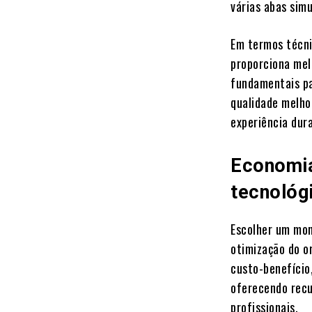
várias abas simu
Em termos técni
proporciona melh
fundamentais pa
qualidade melho
experiência dur
Economia
tecnológi
Escolher um mon
otimização do o
custo-benefício
oferecendo recu
profissionais.