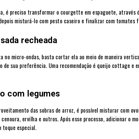
ta, é preciso transformar o courgette em espaguete, através 
 depois misturá-lo com pesto caseiro e finalizar com tomates 
ssada recheada
ta no micro-ondas, basta cortar ela ao meio de maneira vertica
o de sua preferência. Uma recomendação é queijo cottage e e
ito com legumes
roveitamento das sobras de arroz, é possível misturar com ov
 cenoura, ervilha e outros. Após esse processo, adicionar o mo
m toque especial.