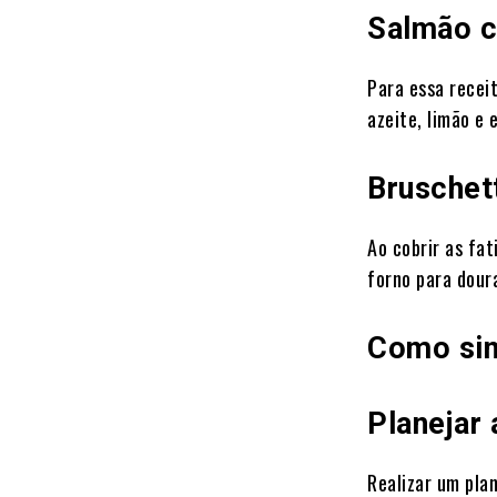
Salmão c
Para essa recei
azeite, limão e 
Bruschet
Ao cobrir as fa
forno para doura
Como sim
Planejar 
Realizar um pla