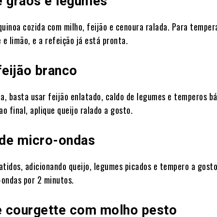
e grãos e legumes
quinoa cozida com milho, feijão e cenoura ralada. Para temper
 e limão, e a refeição já está pronta.
feijão branco
ta, basta usar feijão enlatado, caldo de legumes e temperos bá
ao final, aplique queijo ralado a gosto.
de micro-ondas
atidos, adicionando queijo, legumes picados e tempero a gosto
o-ondas por 2 minutos.
 courgette com molho pesto