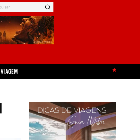
quisar
VIAGEM
HOT
M