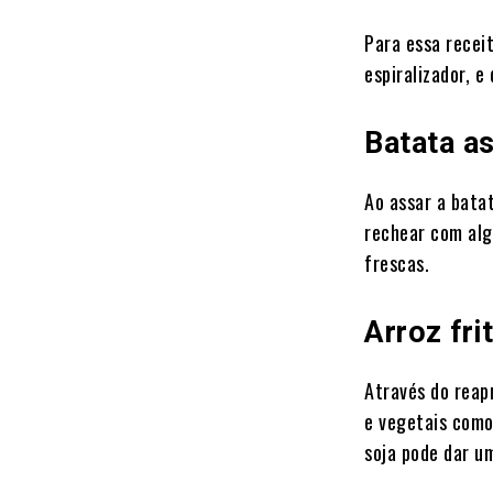
Para essa recei
espiralizador, e
Batata a
Ao assar a bata
rechear com alg
frescas.
Arroz fr
Através do reap
e vegetais como
soja pode dar u