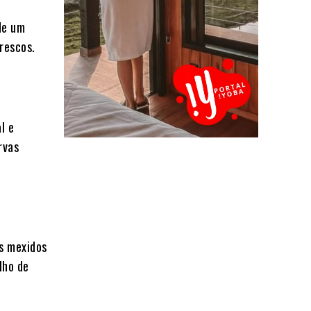
de um
frescos.
l e
rvas
os mexidos
lho de