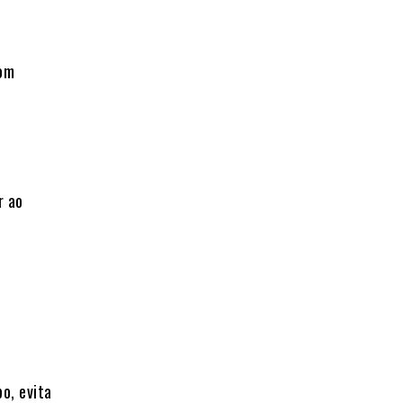
com
r ao
o, evita