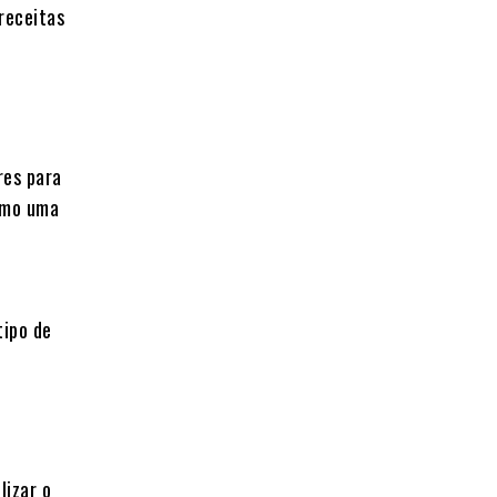
 receitas
res para
esmo uma
tipo de
lizar o