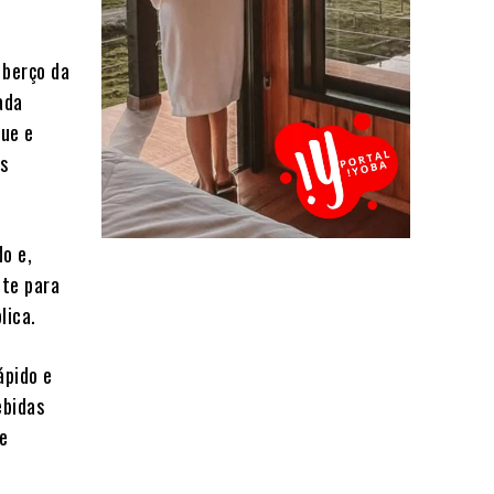
 berço da
ada
que e
os
o e,
nte para
lica.
ápido e
ebidas
e