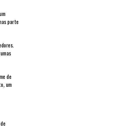
 um
mas parte
edores.
lgumas
ume de
to, um
 de