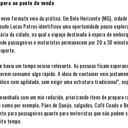
spera ao ponto de venda
o novo formato veio da prática. Em Belo Horizonte (MG), cidade
eado Lucas Patrus identificou uma oportunidade pouco explor
iária da cidade, na qual o espaço destinado à espera de embar
nde passageiros e motoristas permanecem por 20 a 30 minut
sporte.
 havia um tempo ocioso relevante. As pessoas ficam esperand
uerem consumir algo rápido. A ideia do container veio justame
lico com agilidade, sem exigir uma estrutura tradicional”, exp
desenhada com um mix reduzido, priorizando itens de preparo r
 como por exemplo, Pães de Queijo, salgados, Café Coado e B
anto para passageiros quanto para motoristas que não podem s
ito tempo.