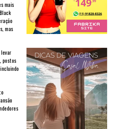
es mais
 Black
eração
as, mas
 levar
, postos
incluindo
to
pansão
endedores