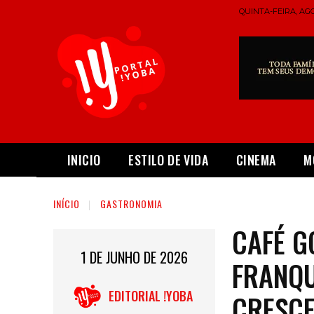
QUINTA-FEIRA, AGO
INICIO
ESTILO DE VIDA
CINEMA
M
INÍCIO
GASTRONOMIA
CAFÉ G
1 DE JUNHO DE 2026
FRANQU
EDITORIAL !YOBA
CRESC