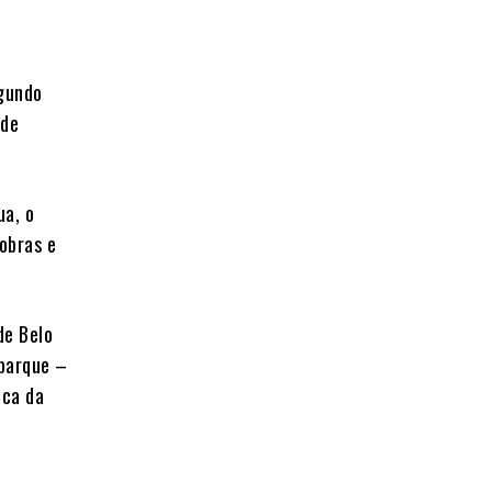
egundo
 de
ua, o
obras e
de Belo
mbarque –
ica da