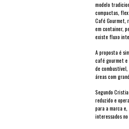
modelo tradicion
compactas, flex
Café Gourmet, r
em container, p
existe fluxo int
A proposta é si
café gourmet e 
de combustível,
áreas com grand
Segundo Cristia
reduzido e oper
para a marca e,
interessados no