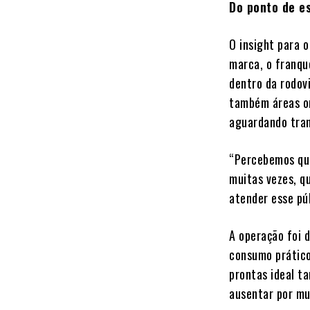
Do ponto de e
O insight para 
marca, o franqu
dentro da rodov
também áreas o
aguardando tran
“Percebemos que
muitas vezes, q
atender esse púb
A operação foi 
consumo prático
prontas ideal t
ausentar por mu