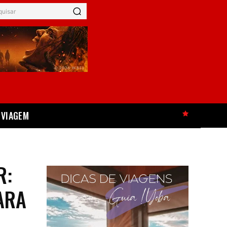
quisar
VIAGEM
HOT
R:
ARA