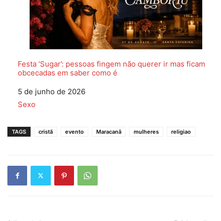
Festa ‘Sugar’: pessoas fingem não querer ir mas ficam
obcecadas em saber como é
Data
5 de junho de 2026
Em relação a
Sexo
TAGS
cristã
evento
Maracanã
mulheres
religiao