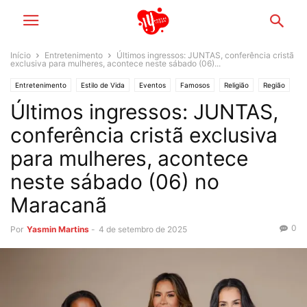
Início
Entretenimento
Últimos ingressos: JUNTAS, conferência cristã
exclusiva para mulheres, acontece neste sábado (06)...
Entretenimento
Estilo de Vida
Eventos
Famosos
Religião
Região
Últimos ingressos: JUNTAS,
Rio de Janeiro
conferência cristã exclusiva
para mulheres, acontece
neste sábado (06) no
Maracanã
0
Por
Yasmin Martins
-
4 de setembro de 2025