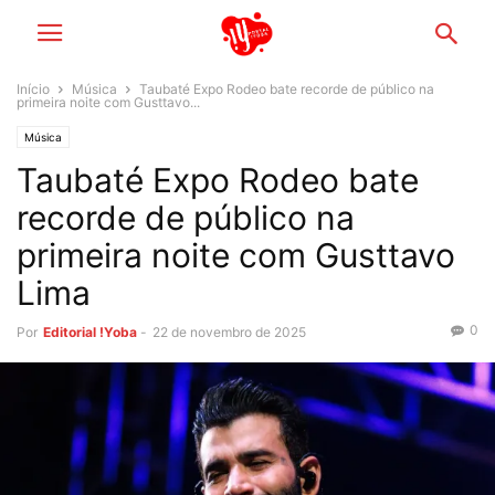
Início
Música
Taubaté Expo Rodeo bate recorde de público na
primeira noite com Gusttavo...
Música
Taubaté Expo Rodeo bate
recorde de público na
primeira noite com Gusttavo
Lima
0
Por
Editorial !Yoba
-
22 de novembro de 2025