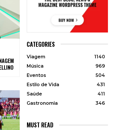
CATEGORIES
Viagem
1140
NAGEM
Música
969
ELLINO
Eventos
504
Estilo de Vida
431
Saúde
411
Gastronomia
346
MUST READ