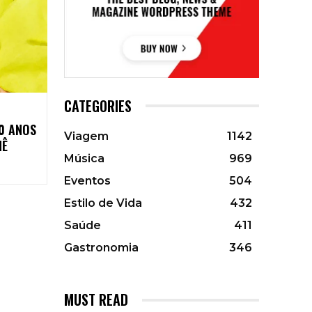
CATEGORIES
0 ANOS
Viagem
1142
NÊ
Música
969
Eventos
504
Estilo de Vida
432
Saúde
411
Gastronomia
346
MUST READ