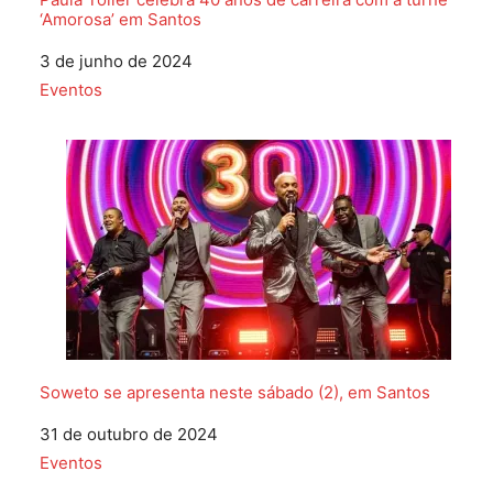
‘Amorosa’ em Santos
Data
3 de junho de 2024
Em relação a
Eventos
Soweto se apresenta neste sábado (2), em Santos
Data
31 de outubro de 2024
Em relação a
Eventos