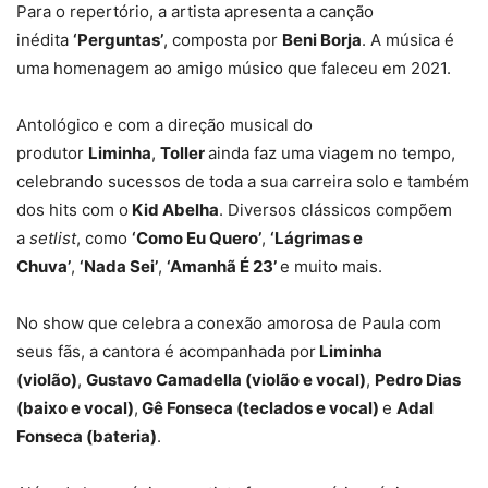
Para o repertório, a artista apresenta a canção
inédita
‘Perguntas’
, composta por
Beni Borja
. A música é
uma homenagem ao amigo músico que faleceu em 2021.
Antológico e com a direção musical do
produtor
Liminha
,
Toller
ainda faz uma viagem no tempo,
celebrando sucessos de toda a sua carreira solo e também
dos hits com o
Kid Abelha
. Diversos clássicos compõem
a
setlist
, como
‘Como Eu Quero’
,
‘Lágrimas e
Chuva’
,
‘Nada Sei’
,
‘Amanhã É 23’
e muito mais.
No show que celebra a conexão amorosa de Paula com
seus fãs, a cantora é acompanhada por
Liminha
(violão)
,
Gustavo Camadella (violão e vocal)
,
Pedro Dias
(baixo e vocal)
,
Gê Fonseca (teclados e vocal)
e
Adal
Fonseca (bateria)
.