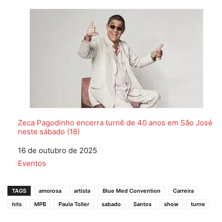
Zeca Pagodinho encerra turnê de 40 anos em São José
neste sábado (18)
Data
16 de outubro de 2025
Em relação a
Eventos
TAGS
amorosa
artista
Blue Med Convention
Carreira
hits
MPB
Paula Toller
sabado
Santos
show
turne