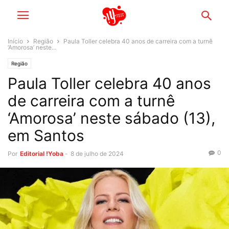
Início
Região
Paula Toller celebra 40 anos de carreira com a turnê
‘Amorosa’ neste...
Região
Paula Toller celebra 40 anos
de carreira com a turnê
‘Amorosa’ neste sábado (13),
em Santos
0
Por
Editorial !Yoba
-
8 de julho de 2024