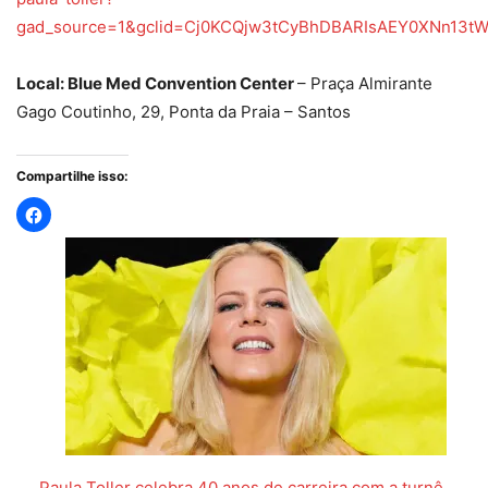
gad_source=1&gclid=Cj0KCQjw3tCyBhDBARIsAEY0XNn13t
Local: Blue Med Convention Center
– Praça Almirante
Gago Coutinho, 29, Ponta da Praia – Santos
Compartilhe isso:
Paula Toller celebra 40 anos de carreira com a turnê