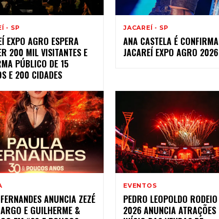
Í - SP
JACAREÍ - SP
EÍ EXPO AGRO ESPERA
ANA CASTELA É CONFIRMA
R 200 MIL VISITANTES E
JACAREÍ EXPO AGRO 2026
RMA PÚBLICO DE 15
S E 200 CIDADES
A
EVENTOS
 FERNANDES ANUNCIA ZEZÉ
PEDRO LEOPOLDO RODEIO
MARGO E GUILHERME &
2026 ANUNCIA ATRAÇÕES 