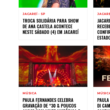
JACAREÍ - SP
JACARE
TROCA SOLIDÁRIA PARA SHOW
JACAR
DE ANA CASTELA ACONTECE
RECEBE
NESTE SÁBADO (4) EM JACAREÍ
CONFI
ESTADO
MÚSICA
MÚSIC
PAULA FERNANDES CELEBRA
PAULA
GRAVAÇÃO DE “30 & POUCOS
DI CA