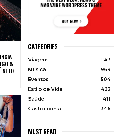
CATEGORIES
UNCIA
Viagem
1143
RGO &
Música
969
É NETO
Eventos
504
Estilo de Vida
432
Saúde
411
Gastronomia
346
MUST READ