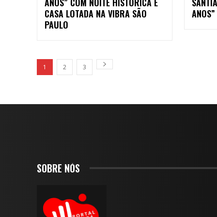
ANOS” COM NOITE HISTÓRICA E
SANTI
CASA LOTADA NA VIBRA SÃO
ANOS”
PAULO
1
2
3
SOBRE NÓS