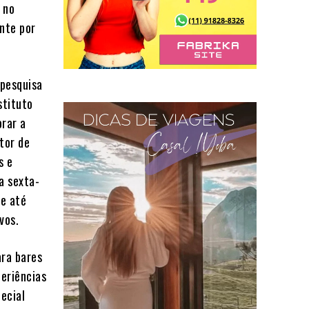
 no
nte por
 pesquisa
stituto
rar a
tor de
s e
a sexta-
e até
vos.
ara bares
periências
ecial