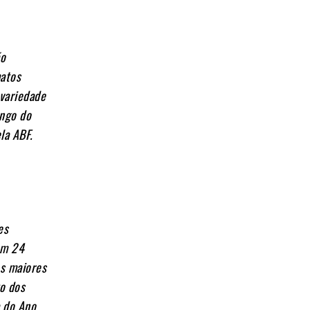
ão
matos
 variedade
ongo do
la ABF.
es
 em 24
os maiores
o dos
a do Ano