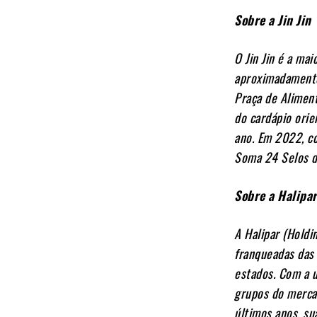
Sobre a Jin Jin
O Jin Jin é a mai
aproximadamente 
Praça de Aliment
do cardápio orie
ano. Em 2022, co
Soma 24 Selos d
Sobre a Halipa
A Halipar (Holdi
franqueadas das 
estados. Com a u
grupos do merca
últimos anos, su