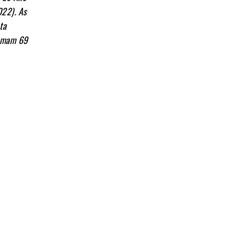
022). As
ta
somam 69