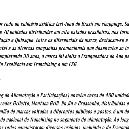
or rede de culinária asiática fast-food do Brasil em shoppings. S
70 unidades distribuídas em oito estados brasileiros, nos for
ação e Quiosque. Entre os diferenciais da marca, destacam-se a
ntal e as diversas campanhas promocionais que desenvolve ao l
mpletando 30 anos, a marca foi eleita a Franqueadora do Ano pe
e Excelência em Franchising e um ESG.
r
ng de Alimentação e Participações) envolve cerca de 400 unidad
redes Griletto, Montana Grill, Jin Jin e Croasonho, distribuídas
nião de marcas voltadas a diferentes públicos e gostos, é um d
do nacional de franchising no segmento de alimentação. Ao long
as redes conquistaram diversos prêmios, incluindo o de Franqui