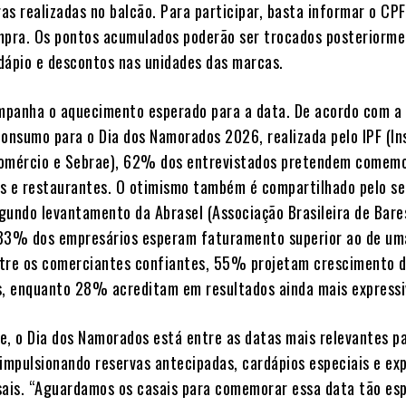
as realizadas no balcão. Para participar, basta informar o CPF
pra. Os pontos acumulados poderão ser trocados posteriorme
dápio e descontos nas unidades das marcas.
ompanha o aquecimento esperado para a data. De acordo com a
consumo para o Dia dos Namorados 2026, realizada pelo IPF (In
comércio e Sebrae), 62% dos entrevistados pretendem comemo
s e restaurantes. O otimismo também é compartilhado pelo se
gundo levantamento da Abrasel (Associação Brasileira de Bare
83% dos empresários esperam faturamento superior ao de um
tre os comerciantes confiantes, 55% projetam crescimento d
, enquanto 28% acreditam em resultados ainda mais expressi
e, o Dia dos Namorados está entre as datas mais relevantes p
 impulsionando reservas antecipadas, cardápios especiais e ex
sais. “Aguardamos os casais para comemorar essa data tão esp