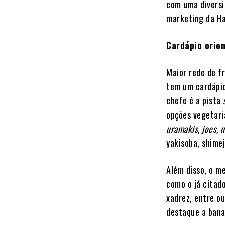
com uma diversi
marketing da Ha
Cardápio orien
Maior rede de fr
tem um cardápio
chefe é a pista
opções vegetaria
uramakis, joes, n
yakisoba, shime
Além disso, o 
como o já citad
xadrez, entre o
destaque a ban