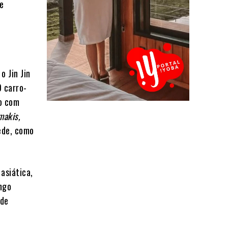
de
o Jin Jin
O carro-
do com
makis,
rede, como
 asiática,
ango
nde