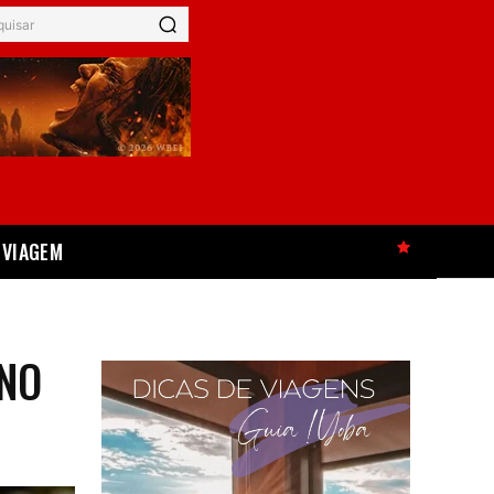
quisar
VIAGEM
HOT
 NO