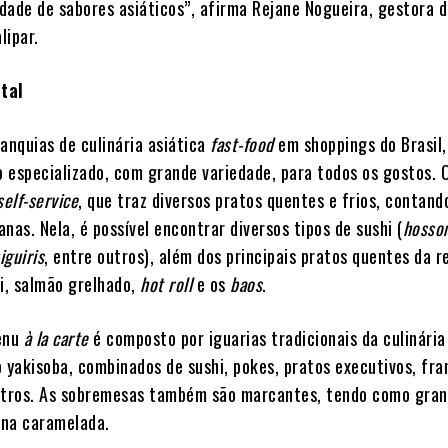
dade de sabores asiáticos”, afirma Rejane Nogueira, gestora 
lipar.
tal
anquias de culinária asiática
fast-food
em shoppings do Brasil, 
 especializado, com grande variedade, para todos os gostos. 
self-service
, que traz diversos pratos quentes e frios, contan
nas. Nela, é possível encontrar diversos tipos de sushi (
hosso
iguiris
, entre outros), além dos principais pratos quentes da 
ji, salmão grelhado,
hot roll
e os
baos
.
menu
à la carte
é composto por iguarias tradicionais da culinária
o yakisoba, combinados de sushi, pokes, pratos executivos, fr
utros. As sobremesas também são marcantes, tendo como gra
ana caramelada.