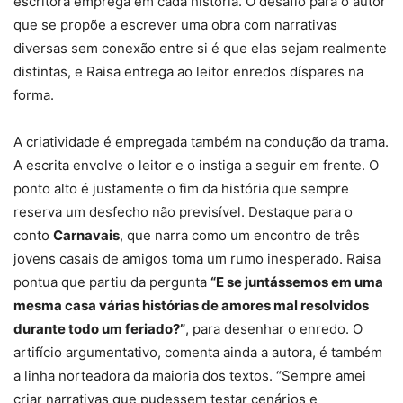
escritora emprega em cada história. O desafio para o autor
que se propõe a escrever uma obra com narrativas
diversas sem conexão entre si é que elas sejam realmente
distintas, e Raisa entrega ao leitor enredos díspares na
forma.
A criatividade é empregada também na condução da trama.
A escrita envolve o leitor e o instiga a seguir em frente. O
ponto alto é justamente o fim da história que sempre
reserva um desfecho não previsível. Destaque para o
conto
Carnavais
, que narra como um encontro de três
jovens casais de amigos toma um rumo inesperado. Raisa
pontua que partiu da pergunta
“E se juntássemos em uma
mesma casa várias histórias de amores mal resolvidos
durante todo um feriado?”
, para desenhar o enredo. O
artifício argumentativo, comenta ainda a autora, é também
a linha norteadora da maioria dos textos. “Sempre amei
criar narrativas que pudessem testar cenários e