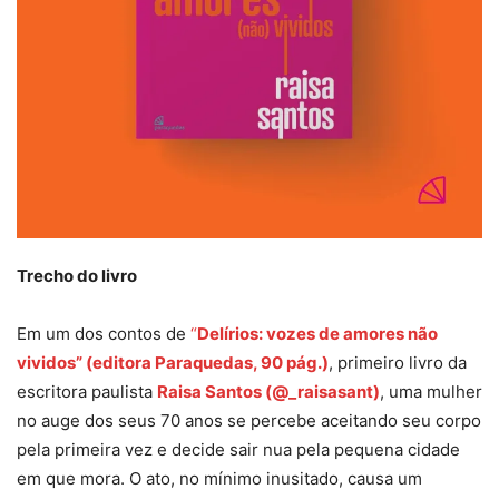
Trecho do livro
Em um dos contos de
“
Delírios: vozes de amores não
vividos” (editora Paraquedas, 90 pág.)
, primeiro livro da
escritora paulista
Raisa Santos (@_raisasant)
, uma mulher
no auge dos seus 70 anos se percebe aceitando seu corpo
pela primeira vez e decide sair nua pela pequena cidade
em que mora. O ato, no mínimo inusitado, causa um