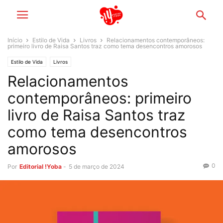
Início
Estilo de Vida
Livros
Relacionamentos contemporâneos:
primeiro livro de Raisa Santos traz como tema desencontros amorosos
Estilo de Vida
Livros
Relacionamentos
contemporâneos: primeiro
livro de Raisa Santos traz
como tema desencontros
amorosos
0
Por
Editorial !Yoba
-
5 de março de 2024