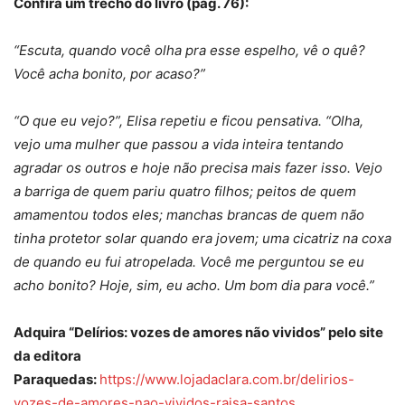
Confira um trecho do livro (pág. 76):
“Escuta, quando você olha pra esse espelho, vê o quê?
Você acha bonito, por acaso?”
“O que eu vejo?”, Elisa repetiu e ficou pensativa. “Olha,
vejo uma mulher que passou a vida inteira tentando
agradar os outros e hoje não precisa mais fazer isso. Vejo
a barriga de quem pariu quatro filhos; peitos de quem
amamentou todos eles; manchas brancas de quem não
tinha protetor solar quando era jovem; uma cicatriz na coxa
de quando eu fui atropelada. Você me perguntou se eu
acho bonito? Hoje, sim, eu acho. Um bom dia para você.”
Adquira “Delírios: vozes de amores não vividos” pelo site
da editora
Paraquedas:
https://www.lojadaclara.com.br/delirios-
vozes-de-amores-nao-vividos-raisa-santos