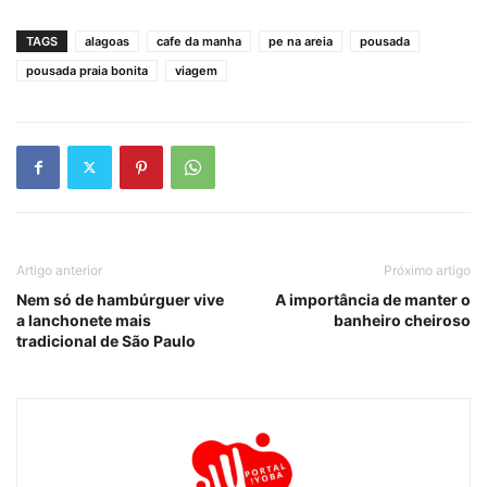
TAGS
alagoas
cafe da manha
pe na areia
pousada
pousada praia bonita
viagem
Artigo anterior
Próximo artigo
Nem só de hambúrguer vive
A importância de manter o
a lanchonete mais
banheiro cheiroso
tradicional de São Paulo