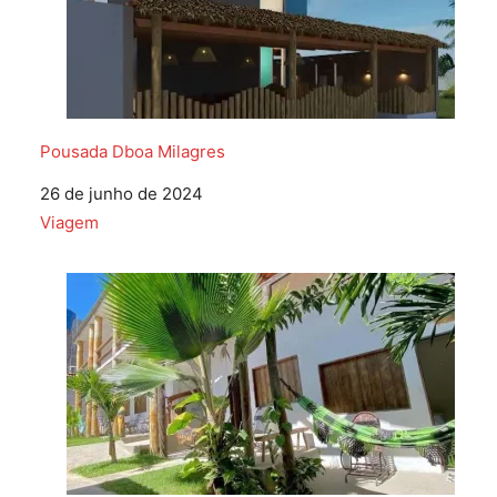
Pousada Dboa Milagres
Data
26 de junho de 2024
Em relação a
Viagem