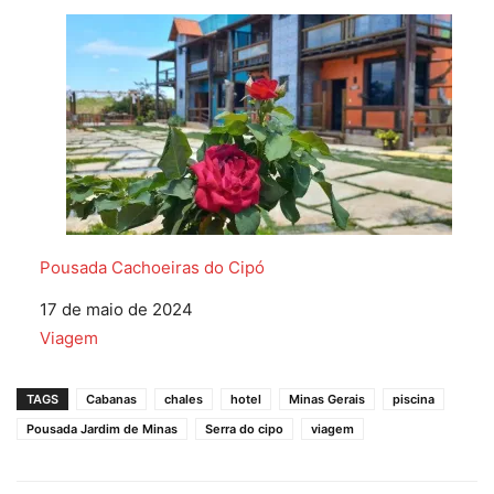
Pousada Cachoeiras do Cipó
Data
17 de maio de 2024
Em relação a
Viagem
TAGS
Cabanas
chales
hotel
Minas Gerais
piscina
Pousada Jardim de Minas
Serra do cipo
viagem