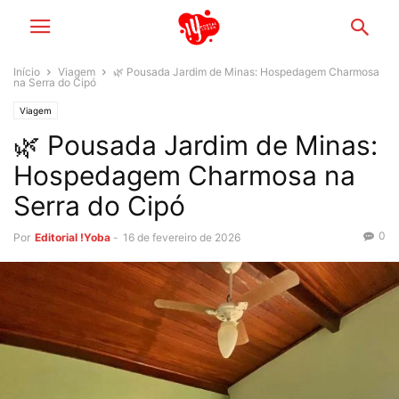
Início
Viagem
🌿 Pousada Jardim de Minas: Hospedagem Charmosa
na Serra do Cipó
Viagem
🌿 Pousada Jardim de Minas:
Hospedagem Charmosa na
Serra do Cipó
0
Por
Editorial !Yoba
-
16 de fevereiro de 2026