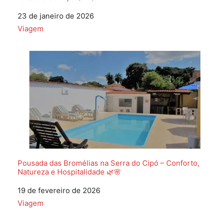
Data
23 de janeiro de 2026
Em relação a
Viagem
Pousada das Bromélias na Serra do Cipó – Conforto,
Natureza e Hospitalidade 🌿🌸
Data
19 de fevereiro de 2026
Em relação a
Viagem