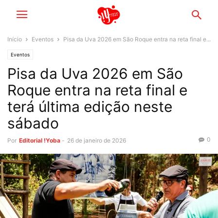
Início
Eventos
Pisa da Uva 2026 em São Roque entra na reta final e...
Eventos
Pisa da Uva 2026 em São
Roque entra na reta final e
terá última edição neste
sábado
0
Por
Editorial !Yoba
-
26 de janeiro de 2026