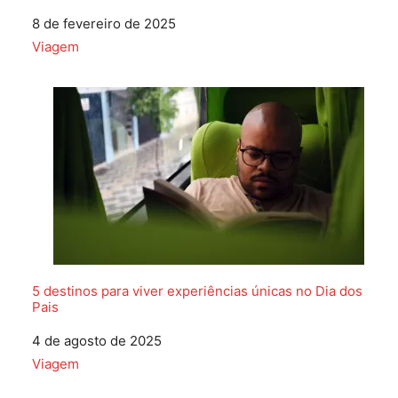
Data
8 de fevereiro de 2025
Em relação a
Viagem
5 destinos para viver experiências únicas no Dia dos
Pais
Data
4 de agosto de 2025
Em relação a
Viagem