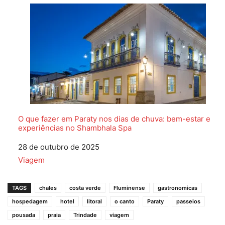
O que fazer em Paraty nos dias de chuva: bem-estar e
experiências no Shambhala Spa
Data
28 de outubro de 2025
Em relação a
Viagem
TAGS
chales
costa verde
Fluminense
gastronomicas
hospedagem
hotel
litoral
o canto
Paraty
passeios
pousada
praia
Trindade
viagem