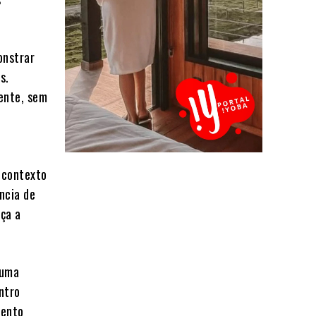
onstrar
s.
ente, sem
 contexto
ncia de
ça a
 uma
ntro
vento