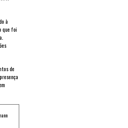
do à
o que foi
a.
ções
ntos de
 presença
uem
fmann