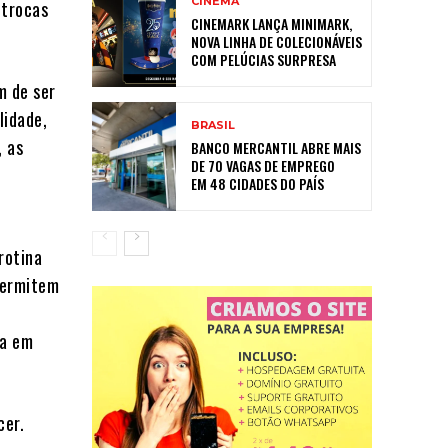
CINEMA
 trocas
CINEMARK LANÇA MINIMARK,
NOVA LINHA DE COLECIONÁVEIS
COM PELÚCIAS SURPRESA
m de ser
lidade,
BRASIL
, as
BANCO MERCANTIL ABRE MAIS
DE 70 VAGAS DE EMPREGO
EM 48 CIDADES DO PAÍS
rotina
permitem
s
ta em
cer.