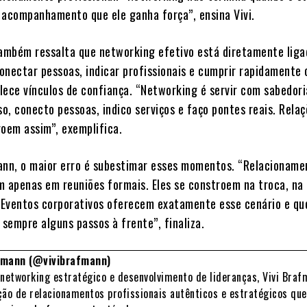
 acompanhamento que ele ganha força”, ensina Vivi.
também ressalta que networking efetivo está diretamente liga
onectar pessoas, indicar profissionais e cumprir rapidamente 
lece vínculos de confiança. “Networking é servir com sabedori
o, conecto pessoas, indico serviços e faço pontes reais. Rela
roem assim”, exemplifica.
ann, o maior erro é subestimar esses momentos. “Relacioname
m apenas em reuniões formais. Eles se constroem na troca, na
. Eventos corporativos oferecem exatamente esse cenário e q
 sempre alguns passos à frente”, finaliza.
afmann (@vivibrafmann)
 networking estratégico e desenvolvimento de lideranças, Vivi Bra
ção de relacionamentos profissionais autênticos e estratégicos que