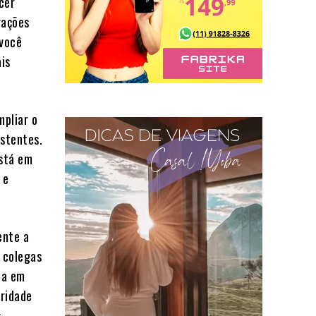
cer
rações
 você
ais
mpliar o
istentes.
está em
 e
ente a
r colegas
da em
uridade
s