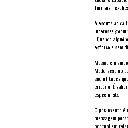
formais”, explica
A escuta ativa 
interesse genuín
“Quando alguém 
esforço e sem d
Mesmo em ambien
Moderação no co
são atitudes qu
critério. É sab
especialista.
O pós-evento é 
mensagem person
pontual em rela