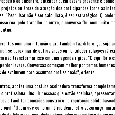
propósito do encontro, entender quem estará presente e conhe
projetos ou áreas de atuação dos participantes torna as inte
s. “Pesquisar não é ser calculista, é ser estratégico. Quando
esse real pelo trabalho do outro, a conversa flui com muito m
pontua.
eventos com uma intenção clara também faz diferença, seja a
onal, se aproximar de outras áreas ou fortalecer relações já ex
em não transformar isso em uma agenda rígida. “O equilíbrio 
 perder leveza. Conversas começam melhor por temas humanos
 de evoluírem para assuntos profissionais”, orienta.
ntros, adotar uma postura acolhedora transforma completam
o profissional. Incluir pessoas que estão sozinhas, apresenta
ntes e facilitar conexões constrói uma reputação sólida basea
lacional. “Quem age como anfitrião demonstra segurança, mat
dade de liderança, qualidades observadas mesmo fora de cargo