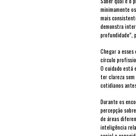
Saber qual é o 
minimamente os 
mais consistente
demonstra inter
profundidade”, 
Chegar a esses 
círculo profissi
O cuidado está 
ter clareza sem
cotidianos antes
Durante os enco
percepção sobre 
de áreas difere
inteligência re
social e capaci