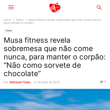
Início
Fotos
Musa fitness revela sobremesa que não come nunca,
para manter o corpão:...
Fotos
Musa fitness revela
sobremesa que não come
nunca, para manter o corpão:
“Não como sorvete de
chocolate”
0
Por
Editorial !Yoba
-
21 de abril de 2025