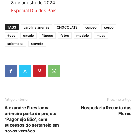
Data
8 de agosto de 2024
Em relação a
Especial Dia dos Pais
TAGS
carolina arjonas
CHOCOLATE
corpao
corpo
doce
ensaio
fitness
fotos
modelo
musa
sobrmesa
sorvete
Artigo anterior
Próximo artigo
Alexandre Pires lança
Hospedaria Recanto das
primeira parte do projeto
Flores
“Pagonejo Bão”, com
sucessos do sertanejo em
novas versões