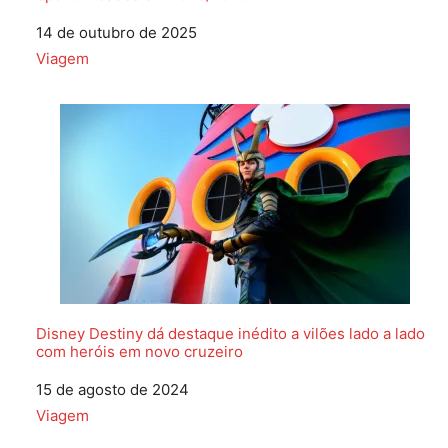
Data
14 de outubro de 2025
Em relação a
Viagem
Disney Destiny dá destaque inédito a vilões lado a lado
com heróis em novo cruzeiro
Data
15 de agosto de 2024
Em relação a
Viagem