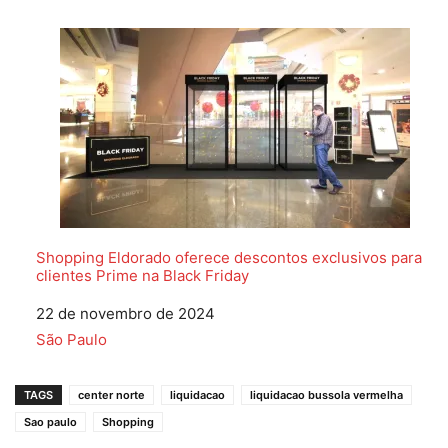
Shopping Eldorado oferece descontos exclusivos para
clientes Prime na Black Friday
Data
22 de novembro de 2024
Em relação a
São Paulo
TAGS
center norte
liquidacao
liquidacao bussola vermelha
Sao paulo
Shopping