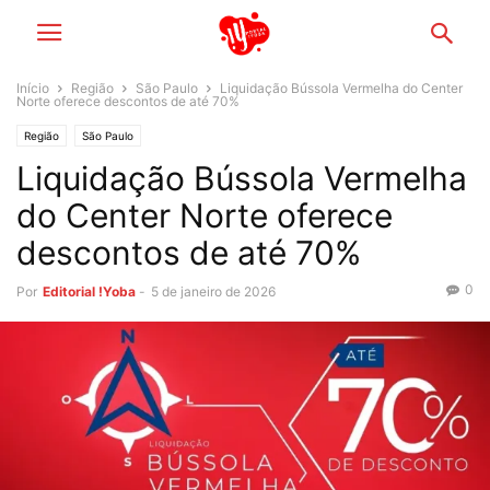
Início
Região
São Paulo
Liquidação Bússola Vermelha do Center
Norte oferece descontos de até 70%
Região
São Paulo
Liquidação Bússola Vermelha
do Center Norte oferece
descontos de até 70%
0
Por
Editorial !Yoba
-
5 de janeiro de 2026