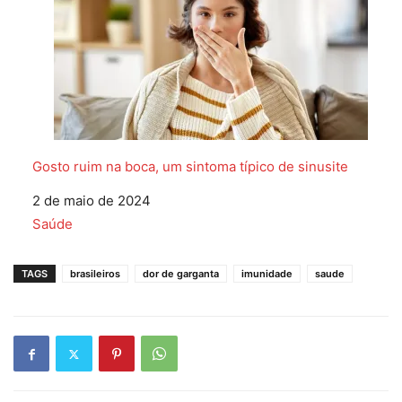
Gosto ruim na boca, um sintoma típico de sinusite
Data
2 de maio de 2024
Em relação a
Saúde
TAGS
brasileiros
dor de garganta
imunidade
saude