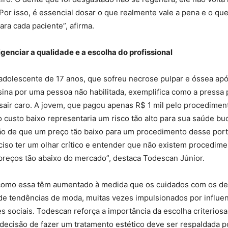
 Por isso, é essencial dosar o que realmente vale a pena e o que
a cada paciente”, afirma.
igenciar a qualidade e a escolha do profissional
dolescente de 17 anos, que sofreu necrose pulpar e óssea apó
sina por uma pessoa não habilitada, exemplifica como a pressa 
sair caro. A jovem, que pagou apenas R$ 1 mil pelo procedimen
 custo baixo representaria um risco tão alto para sua saúde buc
ão de que um preço tão baixo para um procedimento desse port
eciso ter um olhar crítico e entender que não existem procedim
preços tão abaixo do mercado”, destaca Todescan Júnior.
omo essa têm aumentado à medida que os cuidados com os d
 de tendências de moda, muitas vezes impulsionados por influe
s sociais. Todescan reforça a importância da escolha criteriosa
A decisão de fazer um tratamento estético deve ser respaldada p