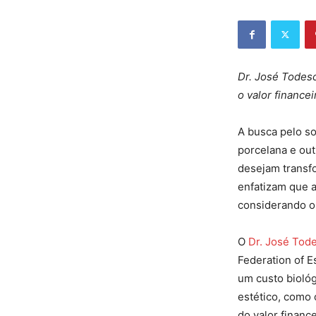
Dr. José Todes
o valor financei
A busca pelo so
porcelana e ou
desejam transfo
enfatizam que 
considerando o
O
Dr. José Tod
Federation of E
um custo bioló
estético, como 
do valor financ