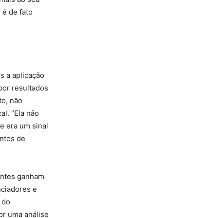
 é de fato
s a aplicação
por resultados
to, não
al. “Ela não
e era um sinal
entos de
entes ganham
nciadores e
 do
or uma análise