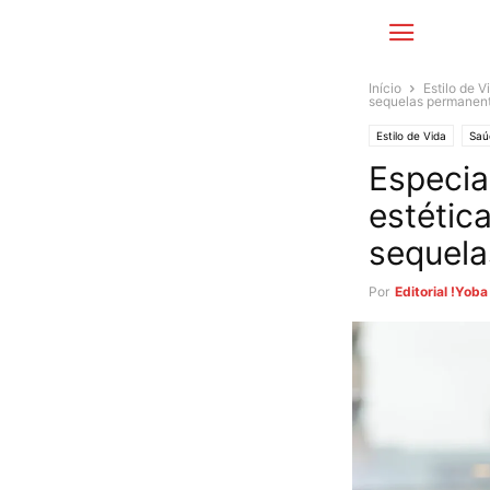
Início
Estilo de V
sequelas permanen
Estilo de Vida
Saú
Especia
estétic
sequel
Por
Editorial !Yoba