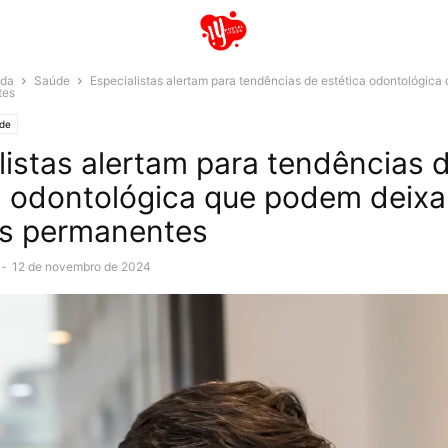
ida
Saúde
Especialistas alertam para tendências de estética odontológica
tes
de
listas alertam para tendências 
a odontológica que podem deixa
as permanentes
-
12 de novembro de 2024