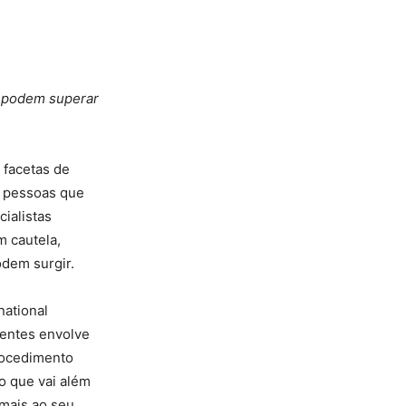
o podem superar
 facetas de
r pessoas que
ialistas
 cautela,
dem surgir.
national
dentes envolve
rocedimento
o que vai além
 mais ao seu