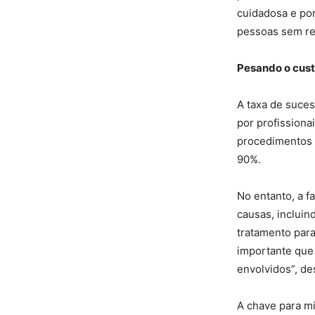
cuidadosa e por
pessoas sem reg
Pesando o custo
A taxa de suces
por profissiona
procedimentos 
90%.
No entanto, a f
causas, incluin
tratamento par
importante que 
envolvidos”, de
A chave para mi