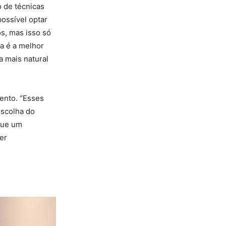
o de técnicas
possível optar
s, mas isso só
sa é a melhor
a mais natural
ento. “Esses
escolha do
 que um
er