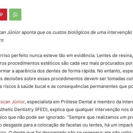
can Júnior aponta que os custos biológicos de uma intervençã
ro
rriso perfeito nunca esteve tão em evidência. Lentes de resina,
tros procedimentos estéticos são cada vez mais procurados po
rmar a aparência dos dentes de forma rápida. No entanto, espec
as decisões sobre esses procedimentos devem ser tomadas com
s riscos à saúde bucal e as consequências permanentes que po
escan Júnior
, especialista em Prótese Dental e membro da Inter
sthetic Dentistry (IFED), explica que qualquer intervenção nos 
gico que não pode ser ignorado. “Sempre que realizamos um p
o desgaste para a colocação de facetas ou lentes, há um impact
eiro. O dente que foi desgastado não se regenera; ele não volta