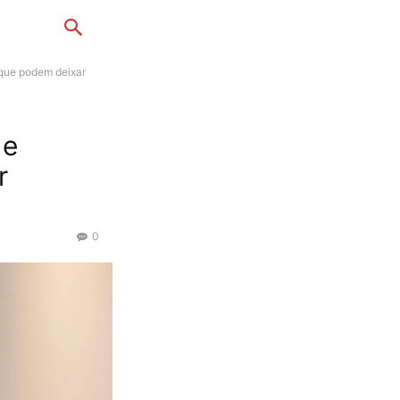
 que podem deixar
de
r
0