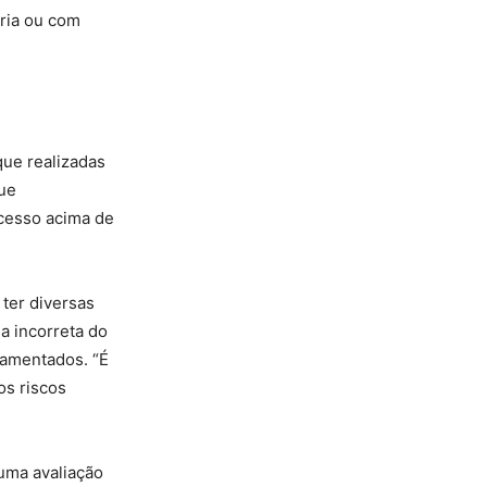
pria ou com
que realizadas
que
cesso acima de
 ter diversas
a incorreta do
lamentados. “É
os riscos
 uma avaliação