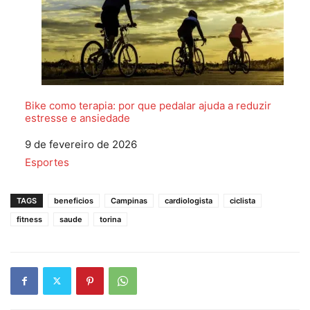
Bike como terapia: por que pedalar ajuda a reduzir
estresse e ansiedade
Data
9 de fevereiro de 2026
Em relação a
Esportes
TAGS
beneficios
Campinas
cardiologista
ciclista
fitness
saude
torina