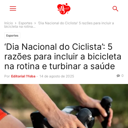
Início
Esportes
‘Dia Nacional do Ciclista’: 5 razões para incluir a
bicicleta na rotina...
Esportes
‘Dia Nacional do Ciclista’: 5
razões para incluir a bicicleta
na rotina e turbinar a saúde
0
Por
Editorial !Yoba
-
14 de agosto de 2025