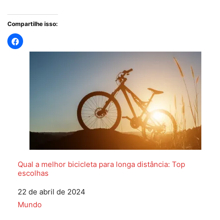
Compartilhe isso:
Qual a melhor bicicleta para longa distância: Top
escolhas
Data
22 de abril de 2024
Em relação a
Mundo