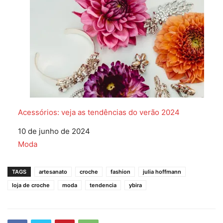
Acessórios: veja as tendências do verão 2024
Data
10 de junho de 2024
Em relação a
Moda
TAGS
artesanato
croche
fashion
julia hoffmann
loja de croche
moda
tendencia
ybira