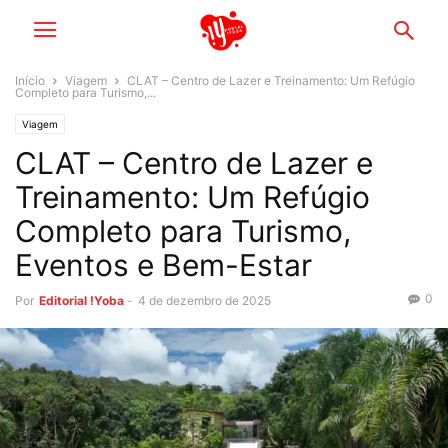
Início
Viagem
CLAT – Centro de Lazer e Treinamento: Um Refúgio
Completo para Turismo,...
Viagem
CLAT – Centro de Lazer e
Treinamento: Um Refúgio
Completo para Turismo,
Eventos e Bem-Estar
0
Por
Editorial !Yoba
-
4 de dezembro de 2025