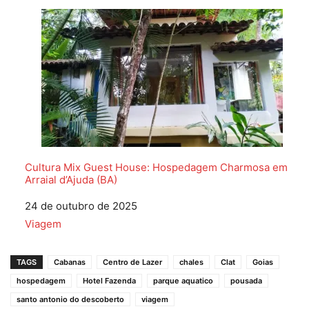
Cultura Mix Guest House: Hospedagem Charmosa em
Arraial d’Ajuda (BA)
Data
24 de outubro de 2025
Em relação a
Viagem
TAGS
Cabanas
Centro de Lazer
chales
Clat
Goias
hospedagem
Hotel Fazenda
parque aquatico
pousada
santo antonio do descoberto
viagem