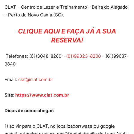
CLAT – Centro de Lazer e Treinamento – Beira do Alagado
– Perto do Novo Gama (GO).
CLIQUE AQUI E FAÇA JÁ A SUA
RESERVA!
Telefones: (61)3048-8260 –
(61)99323-8200
– (61)99687-
9840
Email:
clat@clat.com.br
Site:
https://www.clat.com.br
Dicas de como chegar:
1) ao vir para o CLAT, no localizador(waze ou google
maps), primeiro procure por “Administração do Lago Azul –