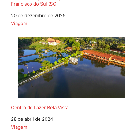
Francisco do Sul (SC)
Data
20 de dezembro de 2025
Em relação a
Viagem
Centro de Lazer Bela Vista
Data
28 de abril de 2024
Em relação a
Viagem