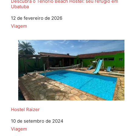
Descubra o Tenório Beach Hostel: seu refúgio em
Ubatuba
Data
12 de fevereiro de 2026
Em relação a
Viagem
Hostel Raizer
Data
10 de setembro de 2024
Em relação a
Viagem