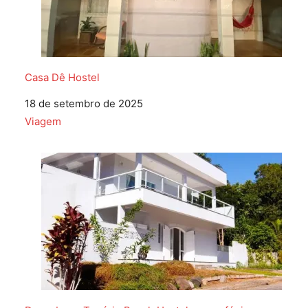
Casa Dê Hostel
Data
18 de setembro de 2025
Em relação a
Viagem