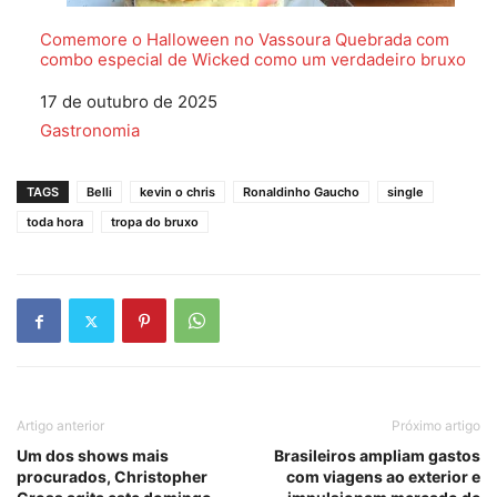
Comemore o Halloween no Vassoura Quebrada com
combo especial de Wicked como um verdadeiro bruxo
Data
17 de outubro de 2025
Em relação a
Gastronomia
TAGS
Belli
kevin o chris
Ronaldinho Gaucho
single
toda hora
tropa do bruxo
Artigo anterior
Próximo artigo
Um dos shows mais
Brasileiros ampliam gastos
procurados, Christopher
com viagens ao exterior e