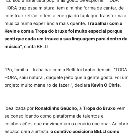
“Eu sou uma artista pop, mas gosto de explorar. ‘TODA
HORA’ traz essa mistura: tem a minha forma de cantar, de
construir refrão, e tem a energia do funk que transforma a
música numa experiência mais quente.
Trabalhar com o
Kevin e com a Tropa do bruxo foi muito especial porque
senti que cada um trouxe a sua linguagem para dentro da
música
“, conta BELLI.
“Pô, família… trabalhar com a Belli foi brabo demais. ‘TODA
HORA, saiu natural, daquele jeito que a gente gosta. Foi um
projeto muito maneiro de fazer!”, declara
Kevin O Chris
.
Idealizada por
Ronaldinho Gaúcho
, a
Tropa do Bruxo
vem
se consolidando como plataforma de talentos e
colaborações que movimentam o cenário nacional. Ao abrir
espaço para a artista,
o coletivo posiciona BELLI como