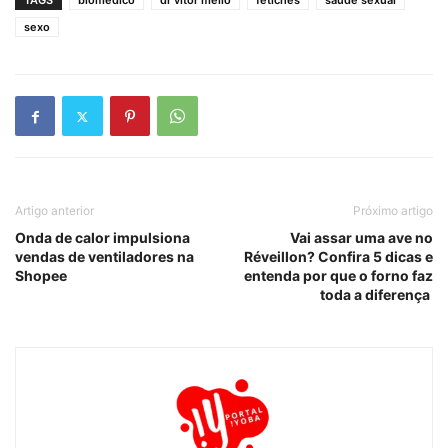
TAGS
biomedico
dr vitor mello
fetiches
saude sexual
sexo
Artigo anterior
Próximo artigo
Onda de calor impulsiona
Vai assar uma ave no
vendas de ventiladores na
Réveillon? Confira 5 dicas e
Shopee
entenda por que o forno faz
toda a diferença